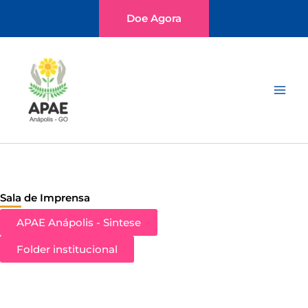
Ir
Doe Agora
para
o
Main
conteúdo
Men
Sala de Imprensa
APAE Anápolis - Sintese
Folder institucional