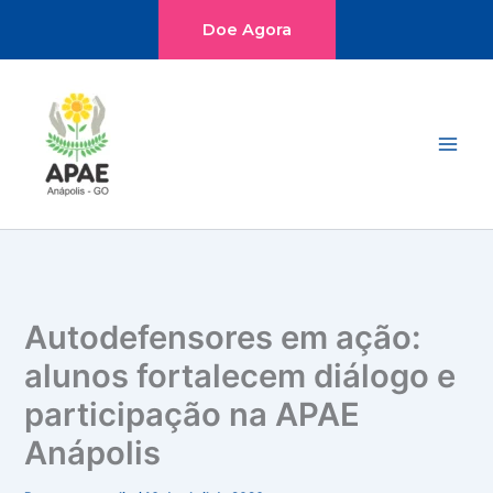
Ir
Doe Agora
para
o
Main
conteúdo
Men
Autodefensores em ação:
alunos fortalecem diálogo e
participação na APAE
Anápolis