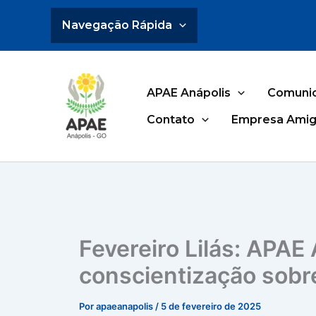
Ir
Navegação Rápida
para
o
conteúdo
APAE Anápolis
Comuni
Contato
Empresa Amig
Fevereiro Lilás: APAE 
conscientização sobr
Por
apaeanapolis
/
5 de fevereiro de 2025