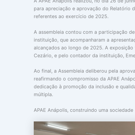
A APAE Anápolis realizou, no dia 26 de jun
para apreciação e aprovação do Relatório d
referentes ao exercício de 2025.
A assembleia contou com a participação de 
instituição, que acompanharam a apresenta
alcançados ao longo de 2025. A exposição f
Cezário, e pelo contador da instituição, Em
Ao final, a Assembleia deliberou pela aprov
reafirmando o compromisso da APAE Anápoli
dedicação à promoção da inclusão e qualida
múltipla.
APAE Anápolis, construindo uma sociedade m