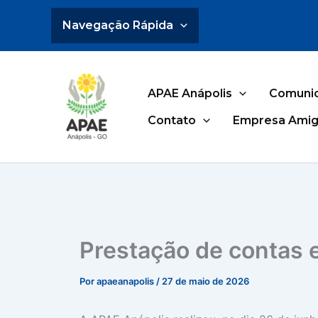
Ir
Navegação Rápida
para
o
conteúdo
APAE Anápolis
Comuni
Contato
Empresa Amig
Prestação de contas 
Por
apaeanapolis
/
27 de maio de 2026