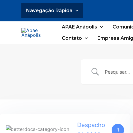
Ir
Navegação Rápida
para
o
conteúdo
APAE Anápolis
Comuni
Contato
Empresa Amig
Despacho
1