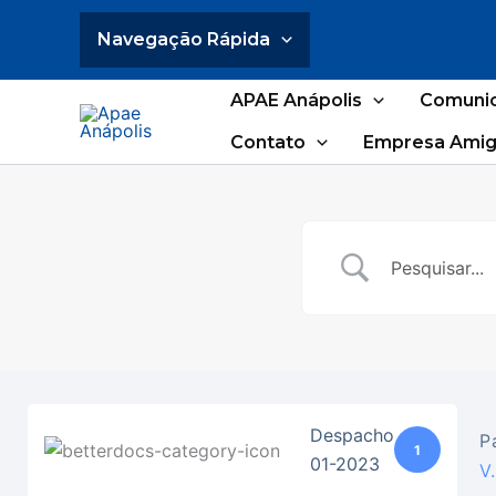
Ir
Navegação Rápida
para
o
conteúdo
APAE Anápolis
Comuni
Contato
Empresa Amig
Despacho
P
1
01-2023
V