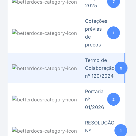
7
2025
Cotações
prévias
1
de
preços
Termo de
Colaboração
9
nº 120/2024
Portaria
nº
2
01/2026
RESOLUÇÃO
Nº
1