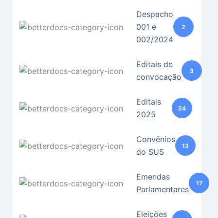
Despacho
001 e
2
002/2024
Editais de
3
convocação
Editais
24
2025
Convênios
13
do SUS
Emendas
17
Parlamentares
Eleições