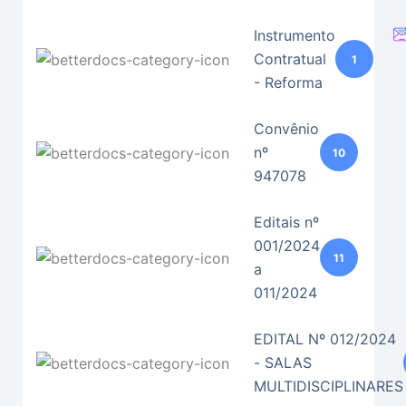
Instrumento
Contratual
1
- Reforma
Convênio
nº
10
947078
Editais nº
001/2024
11
a
011/2024
EDITAL Nº 012/2024
- SALAS
MULTIDISCIPLINARES