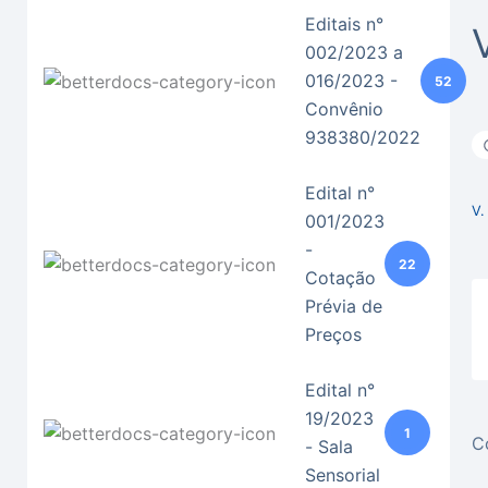
Editais n°
002/2023 a
016/2023 -
52
Convênio
938380/2022
Edital n°
V
001/2023
-
22
Cotação
Prévia de
Preços
Edital n°
19/2023
1
C
- Sala
Sensorial