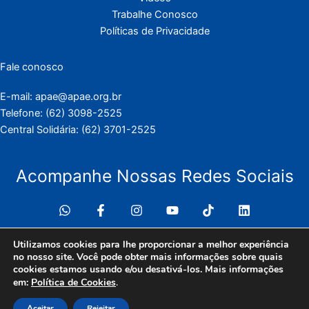
Trabalhe Conosco
Políticas de Privacidade
Fale conosco
E-mail: apae@apae.org.br
Telefone: (62) 3098-2525
Central Solidária: (62) 3701-2525
Acompanhe Nossas Redes Sociais
Utilizamos cookies para lhe proporcionar a melhor experiência
no nosso site. Você pode obter mais informações sobre quais
cookies estamos usando e/ou desativá-los. Mais informações
.
em:
Política de Cookies
Copyright © 2026 Apae Anápolis | Desenvolvido por Agência
Viés Digital
Aceitar
Rejeitar