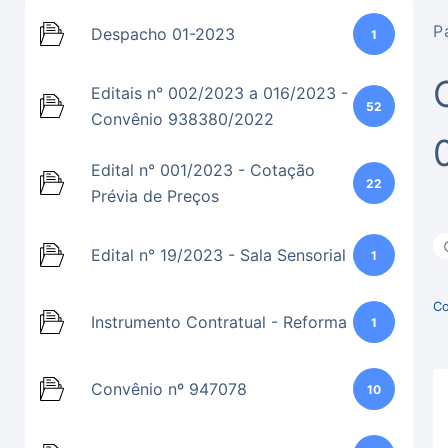
P
Despacho 01-2023
1
Editais n° 002/2023 a 016/2023 -
52
Convênio 938380/2022
Edital n° 001/2023 - Cotação
22
Prévia de Preços
Edital n° 19/2023 - Sala Sensorial
1
Co
Instrumento Contratual - Reforma
1
Convênio nº 947078
10