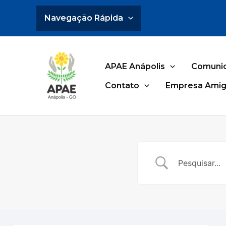
Ir
Navegação Rápida
para
o
conteúdo
APAE Anápolis
Comuni
Contato
Empresa Amig