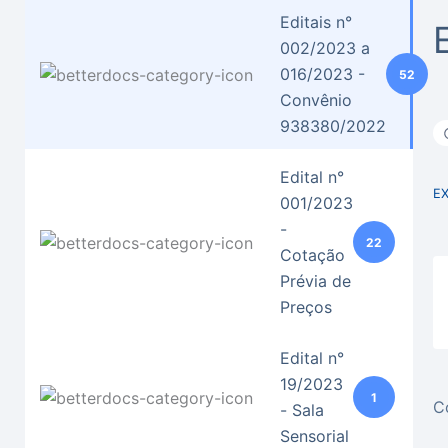
Editais n°
002/2023 a
016/2023 -
52
Convênio
938380/2022
Edital n°
E
001/2023
-
22
Cotação
Prévia de
Preços
Edital n°
19/2023
1
C
- Sala
Sensorial