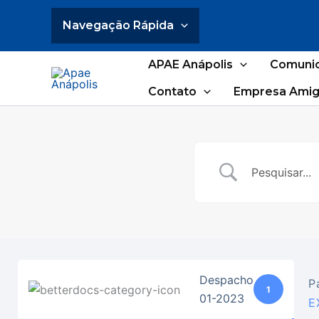
Ir
Navegação Rápida
para
o
conteúdo
APAE Anápolis
Comuni
Contato
Empresa Amig
Despacho
P
1
01-2023
E