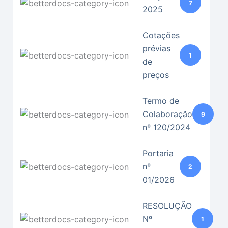
7
2025
Cotações
prévias
1
de
preços
Termo de
Colaboração
9
nº 120/2024
Portaria
nº
2
01/2026
RESOLUÇÃO
Nº
1