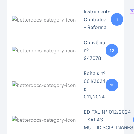
Instrumento
Contratual
1
- Reforma
Convênio
nº
10
947078
Editais nº
001/2024
11
a
011/2024
EDITAL Nº 012/2024
- SALAS
MULTIDISCIPLINARES