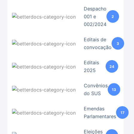
Despacho
001 e
2
002/2024
Editais de
3
convocação
Editais
24
2025
Convênios
13
do SUS
Emendas
17
Parlamentares
Eleições